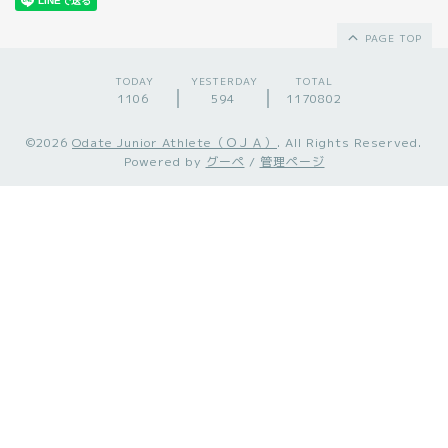
PAGE TOP
TODAY
YESTERDAY
TOTAL
1106
594
1170802
©2026
Odate Junior Athlete（ＯＪＡ）
. All Rights Reserved.
Powered by
グーペ
/
管理ページ