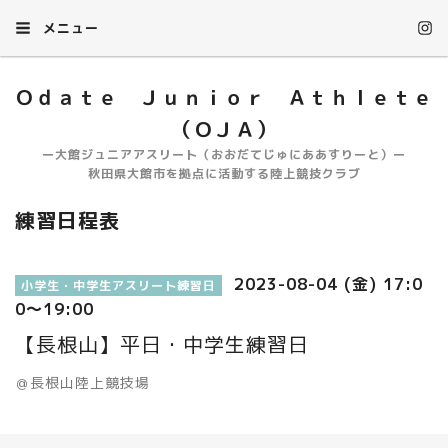
メニュー
Ｏｄａｔｅ Ｊｕｎｉｏｒ Ａｔｈｌｅｔｅ
（ＯＪＡ）
ー大館ジュニアアスリート（おおだてじゅにああすりーと）ー
秋田県大館市を拠点に活動する陸上競技クラブ
練習日程表
2023-08-04 (金) 17:0
小学生・中学生アスリート練習日
0～19:00
【長根山】平日・中学生練習日
＠長根山陸上競技場