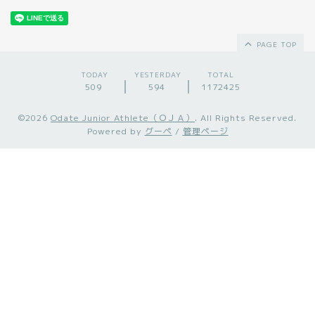
PAGE TOP
TODAY
YESTERDAY
TOTAL
509
594
1172425
©2026
Odate Junior Athlete（ＯＪＡ）
. All Rights Reserved.
Powered by
グーペ
/
管理ページ