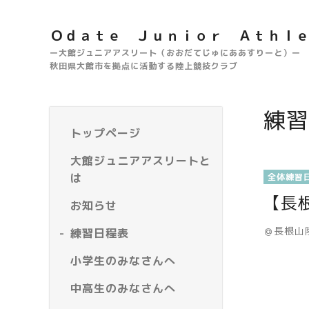
Ｏｄａｔｅ Ｊｕｎｉｏｒ Ａｔｈｌ
ー大館ジュニアアスリート（おおだてじゅにああすりーと）ー
秋田県大館市を拠点に活動する陸上競技クラブ
練習
トップページ
大館ジュニアアスリートと
は
全体練習
【長
お知らせ
＠長根山
練習日程表
小学生のみなさんへ
中高生のみなさんへ