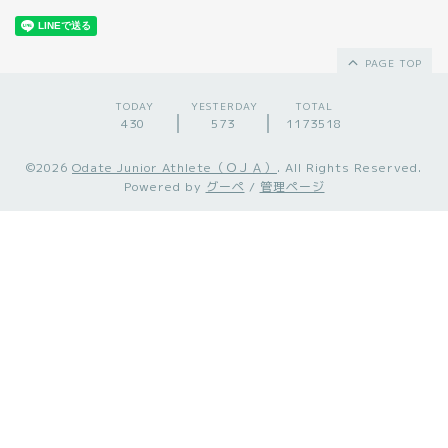
PAGE TOP
TODAY
YESTERDAY
TOTAL
430
573
1173518
©2026
Odate Junior Athlete（ＯＪＡ）
. All Rights Reserved.
Powered by
グーペ
/
管理ページ