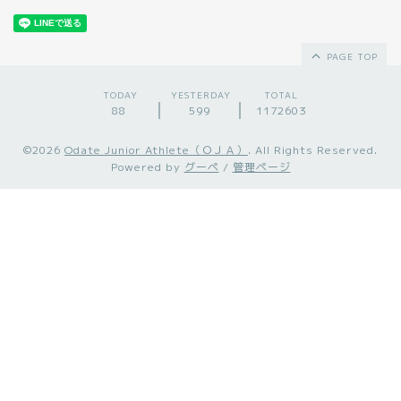
PAGE TOP
TODAY
YESTERDAY
TOTAL
88
599
1172603
©2026
Odate Junior Athlete（ＯＪＡ）
. All Rights Reserved.
Powered by
グーペ
/
管理ページ