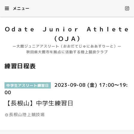
メニュー
Ｏｄａｔｅ Ｊｕｎｉｏｒ Ａｔｈｌｅｔｅ
（ＯＪＡ）
ー大館ジュニアアスリート（おおだてじゅにああすりーと）ー
秋田県大館市を拠点に活動する陸上競技クラブ
練習日程表
2023-09-08 (金) 17:00～19:
中学生アスリート練習日
00
【長根山】中学生練習日
＠長根山陸上競技場