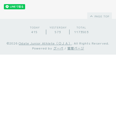
PAGE TOP
TODAY
YESTERDAY
TOTAL
415
573
1173503
©2026
Odate Junior Athlete（ＯＪＡ）
. All Rights Reserved.
Powered by
グーペ
/
管理ページ