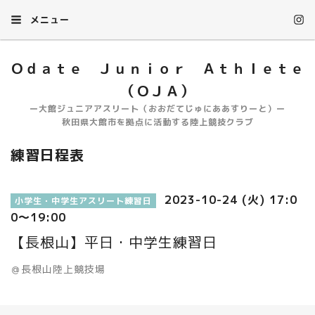
メニュー
Ｏｄａｔｅ Ｊｕｎｉｏｒ Ａｔｈｌｅｔｅ
（ＯＪＡ）
ー大館ジュニアアスリート（おおだてじゅにああすりーと）ー
秋田県大館市を拠点に活動する陸上競技クラブ
練習日程表
2023-10-24 (火) 17:0
小学生・中学生アスリート練習日
0～19:00
【長根山】平日・中学生練習日
＠長根山陸上競技場