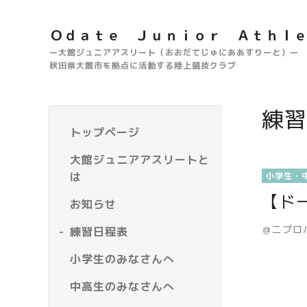
Ｏｄａｔｅ Ｊｕｎｉｏｒ Ａｔｈｌ
ー大館ジュニアアスリート（おおだてじゅにああすりーと）ー
秋田県大館市を拠点に活動する陸上競技クラブ
練習
トップページ
大館ジュニアアスリートと
は
小学生・
【ド
お知らせ
＠ニプロ
練習日程表
小学生のみなさんへ
中高生のみなさんへ