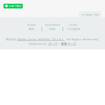
PAGE TOP
TODAY
YESTERDAY
TOTAL
309
599
1172824
©2026
Odate Junior Athlete（ＯＪＡ）
. All Rights Reserved.
Powered by
グーペ
/
管理ページ