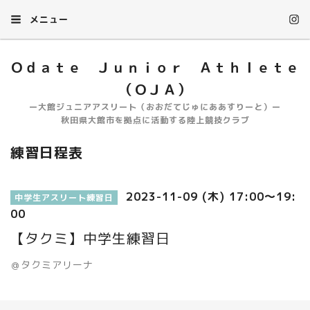
メニュー
Ｏｄａｔｅ Ｊｕｎｉｏｒ Ａｔｈｌｅｔｅ
（ＯＪＡ）
ー大館ジュニアアスリート（おおだてじゅにああすりーと）ー
秋田県大館市を拠点に活動する陸上競技クラブ
練習日程表
2023-11-09 (木) 17:00～19:
中学生アスリート練習日
00
【タクミ】中学生練習日
＠タクミアリーナ