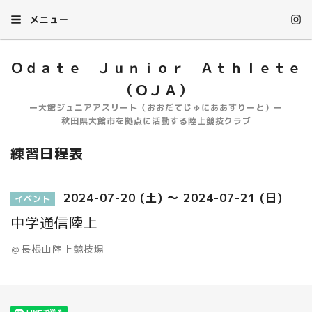
メニュー
Ｏｄａｔｅ Ｊｕｎｉｏｒ Ａｔｈｌｅｔｅ
（ＯＪＡ）
ー大館ジュニアアスリート（おおだてじゅにああすりーと）ー
秋田県大館市を拠点に活動する陸上競技クラブ
練習日程表
2024-07-20 (土) ～ 2024-07-21 (日)
イベント
中学通信陸上
＠長根山陸上競技場