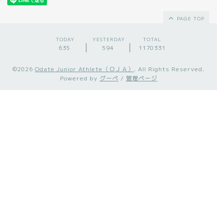
PAGE TOP
TODAY
YESTERDAY
TOTAL
635
594
1170331
©2026
Odate Junior Athlete（ＯＪＡ）
. All Rights Reserved.
Powered by
グーペ
/
管理ページ