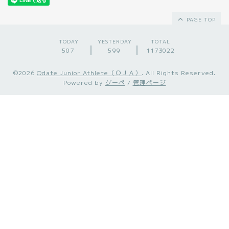
PAGE TOP
TODAY
YESTERDAY
TOTAL
507
599
1173022
©2026
Odate Junior Athlete（ＯＪＡ）
. All Rights Reserved.
Powered by
グーペ
/
管理ページ