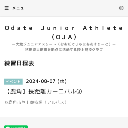
メニュー
Ｏｄａｔｅ Ｊｕｎｉｏｒ Ａｔｈｌｅｔｅ
（ＯＪＡ）
ー大館ジュニアアスリート（おおだてじゅにああすりーと）ー
秋田県大館市を拠点に活動する陸上競技クラブ
練習日程表
2024-08-07 (水)
イベント
【鹿角】長距離カーニバル③
＠鹿角市陸上競技場（アルパス）