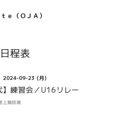
ｅｔｅ（ＯＪＡ）
日程表
2024-09-23 (月)
代】練習会／U16リレー
陸上競技場