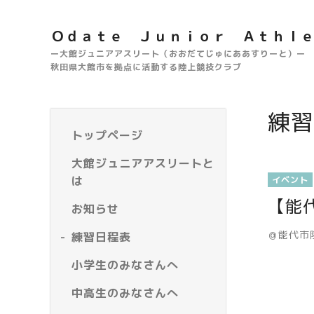
Ｏｄａｔｅ Ｊｕｎｉｏｒ Ａｔｈｌ
ー大館ジュニアアスリート（おおだてじゅにああすりーと）ー
秋田県大館市を拠点に活動する陸上競技クラブ
練習
トップページ
大館ジュニアアスリートと
は
イベント
【能
お知らせ
＠能代市
練習日程表
小学生のみなさんへ
中高生のみなさんへ