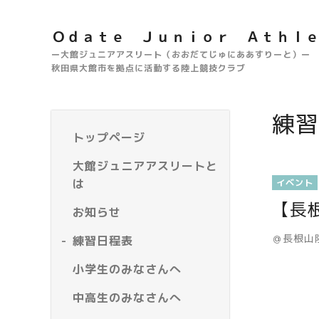
Ｏｄａｔｅ Ｊｕｎｉｏｒ Ａｔｈｌ
ー大館ジュニアアスリート（おおだてじゅにああすりーと）ー
秋田県大館市を拠点に活動する陸上競技クラブ
練習
トップページ
大館ジュニアアスリートと
は
イベント
【長
お知らせ
＠長根山
練習日程表
小学生のみなさんへ
中高生のみなさんへ