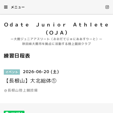
メニュー
Ｏｄａｔｅ Ｊｕｎｉｏｒ Ａｔｈｌｅｔｅ
（ＯＪＡ）
ー大館ジュニアアスリート（おおだてじゅにああすりーと）ー
秋田県大館市を拠点に活動する陸上競技クラブ
練習日程表
2026-06-20 (土)
イベント
【長根山】大北総体①
＠長根山陸上競技場