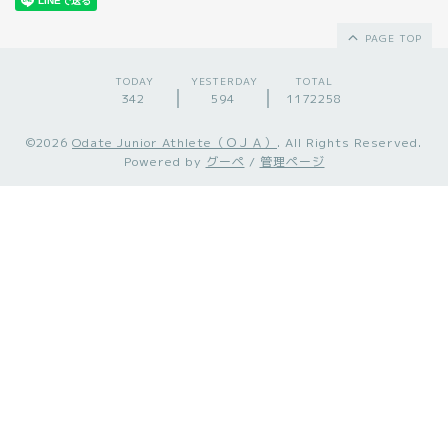
PAGE TOP
TODAY
YESTERDAY
TOTAL
342
594
1172258
©2026
Odate Junior Athlete（ＯＪＡ）
. All Rights Reserved.
Powered by
グーペ
/
管理ページ