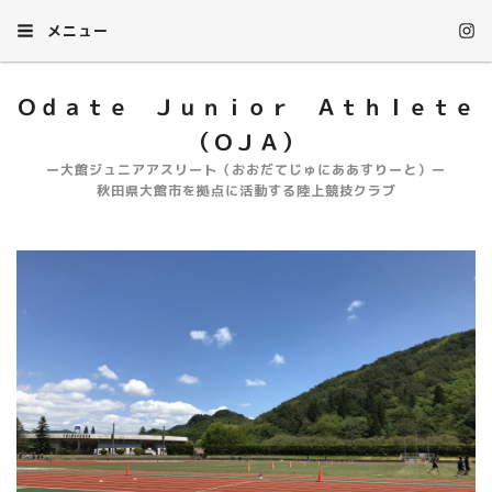
メニュー
Ｏｄａｔｅ Ｊｕｎｉｏｒ Ａｔｈｌｅｔｅ
（ＯＪＡ）
ー大館ジュニアアスリート（おおだてじゅにああすりーと）ー
秋田県大館市を拠点に活動する陸上競技クラブ