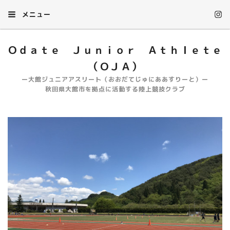
メニュー
Ｏｄａｔｅ Ｊｕｎｉｏｒ Ａｔｈｌｅｔｅ
（ＯＪＡ）
ー大館ジュニアアスリート（おおだてじゅにああすりーと）ー
秋田県大館市を拠点に活動する陸上競技クラブ