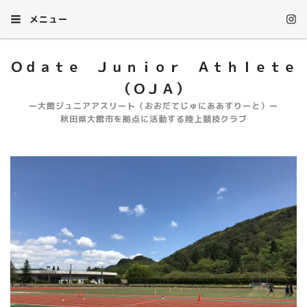
メニュー
Ｏｄａｔｅ Ｊｕｎｉｏｒ Ａｔｈｌｅｔｅ
（ＯＪＡ）
ー大館ジュニアアスリート（おおだてじゅにああすりーと）ー
秋田県大館市を拠点に活動する陸上競技クラブ