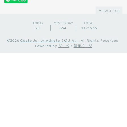
PAGE TOP
TODAY
YESTERDAY
TOTAL
20
594
1171936
©2026
Odate Junior Athlete（ＯＪＡ）
. All Rights Reserved.
Powered by
グーペ
/
管理ページ