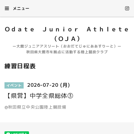
メニュー
Ｏｄａｔｅ Ｊｕｎｉｏｒ Ａｔｈｌｅｔｅ
（ＯＪＡ）
ー大館ジュニアアスリート（おおだてじゅにああすりーと）ー
秋田県大館市を拠点に活動する陸上競技クラブ
練習日程表
2026-07-20 (月)
イベント
【県営】中学全県総体③
@秋田県立中央公園陸上競技場