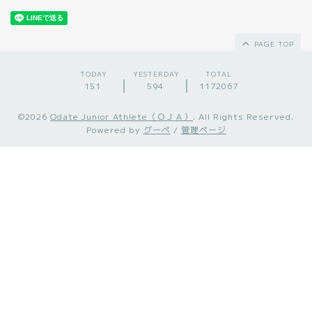
PAGE TOP
TODAY
YESTERDAY
TOTAL
151
594
1172067
©2026
Odate Junior Athlete（ＯＪＡ）
. All Rights Reserved.
Powered by
グーペ
/
管理ページ