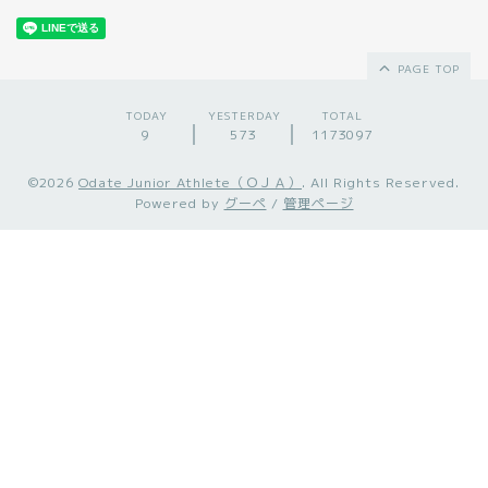
PAGE TOP
TODAY
YESTERDAY
TOTAL
9
573
1173097
©2026
Odate Junior Athlete（ＯＪＡ）
. All Rights Reserved.
Powered by
グーペ
/
管理ページ