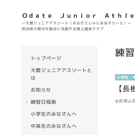
Ｏｄａｔｅ Ｊｕｎｉｏｒ Ａｔｈｌ
ー大館ジュニアアスリート（おおだてじゅにああすりーと）ー
秋田県大館市を拠点に活動する陸上競技クラブ
練習
トップページ
大館ジュニアアスリートと
は
小学生・
【長
お知らせ
@長根山
練習日程表
小学生のみなさんへ
中高生のみなさんへ