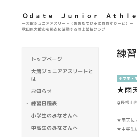
Ｏｄａｔｅ Ｊｕｎｉｏｒ Ａｔｈｌ
ー大館ジュニアアスリート（おおだてじゅにああすりーと）ー
秋田県大館市を拠点に活動する陸上競技クラブ
練習
トップページ
大館ジュニアアスリートと
は
小学生・
★雨
お知らせ
@長根山
練習日程表
小学生のみなさんへ
★雨天に
中高生のみなさんへ
★中学生