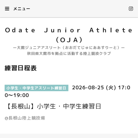
メニュー
Ｏｄａｔｅ Ｊｕｎｉｏｒ Ａｔｈｌｅｔｅ
（ＯＪＡ）
ー大館ジュニアアスリート（おおだてじゅにああすりーと）ー
秋田県大館市を拠点に活動する陸上競技クラブ
練習日程表
2026-08-25 (火) 17:0
小学生・中学生アスリート練習日
0～19:00
【長根山】小学生・中学生練習日
@長根山陸上競技場