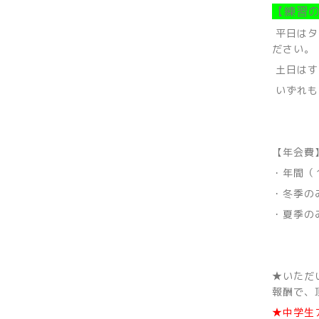
【練習
平日はタ
ださい。
土日はす
いずれも
【年会費
・年間（
・冬季の
・夏季
★いただ
報酬で、
★中学生