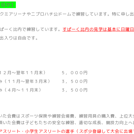
の見学】
クミアリーナやニプロハチ公ドームで練習しています。特に申し出
ぱーく比内で練習しています。
すぱーく比内の見学は基本に日曜
出入りは自由です。
】
１２月～翌年１１月末） ５，０００円
み（１１月～翌年３月末） ３，５００円
のみ（４月～１１月末） ３，５００円
いた会費はスポーツ保険や練習会場費、練習用具の購入費、上位大
頂いた会費は子どもたちの安全な練習、適切な成長、競技力向上へ
アスリート・小学生アスリートの選手（スポ少登録して大会に出場