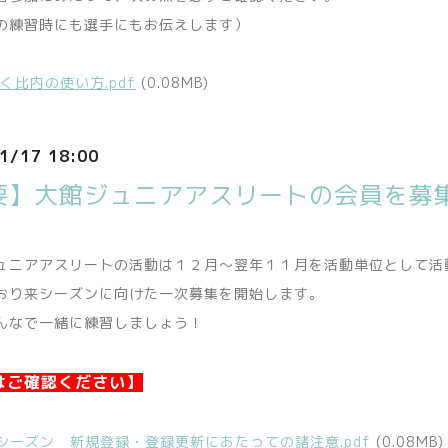
の練習時にも選手にもお伝えします）
く比内の使い方.pdf
(0.08MB)
1/17 18:00
要】大館ジュニアアスリートの会員を募
ニアアスリートの活動は１２月～翌年１１月を活動単位として活
り来シーズンに向けた一次募集を開始します。
なで一緒に練習しましょう！
はご確認ください】
6シーズン 新規登録・登録更新にあたっての諸注意.pdf
(0.08MB)