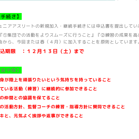
の手続き】
ュニアアスリートの新規加入・継続手続きには申込書を提出してい
①集団での活動をよりスムーズに行うこと』『②練習の成果を高
由から、今回または春（４月）に加入することを原則としています
込期限 ：１２月１３日（土）まで
る選手像】
自身が陸上を頑張りたいという気持ちを持っていること
している活動（練習）に継続的に参加できること
ムの仲間との協調を保てること
ムの活動方針、監督コーチの練習・指導方針に賛同できること
キと、元気よく挨拶や返事ができること