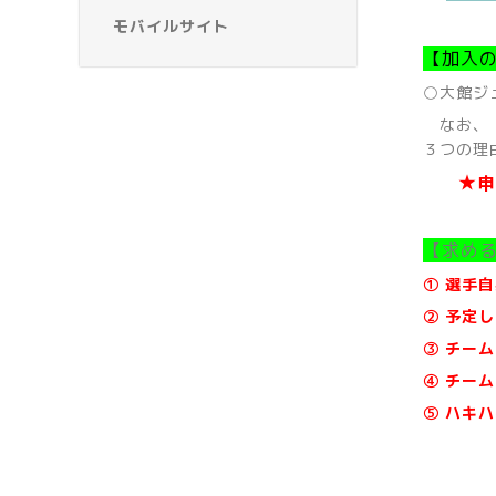
モバイルサイト
【加入
○大館ジ
なお、『
３つの理
★申
【求め
① 選手
② 予定
③ チー
④ チー
⑤
ハキハ