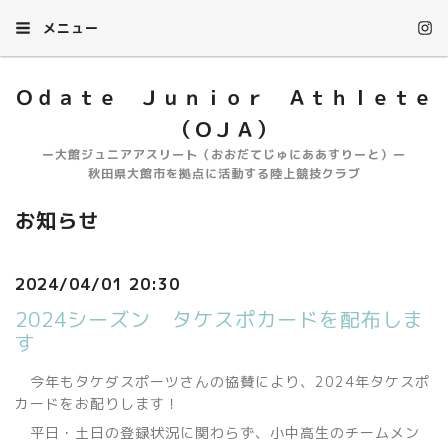
メニュー
Ｏｄａｔｅ Ｊｕｎｉｏｒ Ａｔｈｌｅｔｅ
（ＯＪＡ）
ー大館ジュニアアスリート（おおだてじゅにああすりーと）ー
秋田県大館市を拠点に活動する陸上競技クラブ
お知らせ
2024/04/01 20:30
2024シーズン タケスポカードを配布しま
す
今年もタケダスポーツさんの協賛により、2024年タケスポ
カードをお配りします！
平日・土日の登録状況に関わらず、小中高生のチームメン