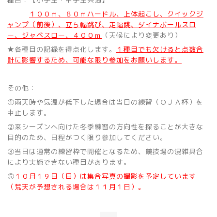
１００ｍ、８０ｍハードル、上体起こし、クイックジ
ャンプ（前後）、立ち幅跳び、走幅跳、ダイナボールスロ
ー、ジャベスロー、４００ｍ
（天候により変更あり）
★各種目の記録を得点化します。
１種目でも欠けると点数合
計に影響するため、可能な限り参加をお願いします。
その他：
①雨天時や気温が低下した場合は当日の練習（ＯＪＡ杯）を
中止します。
②来シーズンへ向けた冬季練習の方向性を探ることが大きな
目的のため、日程がつく限り参加してください。
③当日は通常の練習枠で開催となるため、競技場の混雑具合
により実施できない種目があります。
⑤
１０月１９日（日）は集合写真の撮影を予定しています
（荒天が予想される場合は１１月１日）。