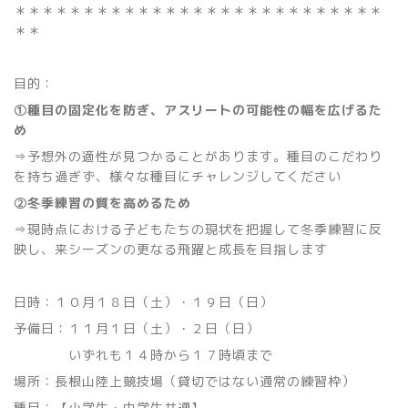
＊＊＊＊＊＊＊＊＊＊＊＊＊＊＊＊＊＊＊＊＊＊＊＊＊＊＊
＊＊
目的：
①種目の固定化を防ぎ、アスリートの可能性の幅を広げるた
め
⇒予想外の適性が見つかることがあります。種目のこだわり
を持ち過ぎず、様々な種目にチャレンジしてください
②冬季練習の質を高めるため
⇒現時点における子どもたちの現状を把握して冬季練習に反
映し、来シーズンの更なる飛躍と成長を目指します
日時：１０月１８日（土）・１９日（日）
予備日：１１月１日（土）・２日（日）
いずれも１４時から１７時頃まで
場所：長根山陸上競技場（貸切ではない通常の練習枠）
種目：【小学生・中学生共通】