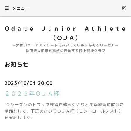
メニュー
Ｏｄａｔｅ Ｊｕｎｉｏｒ Ａｔｈｌｅｔｅ
（ＯＪＡ）
ー大館ジュニアアスリート（おおだてじゅにああすりーと）ー
秋田県大館市を拠点に活動する陸上競技クラブ
お知らせ
2025/10/01 20:00
２０２５年ＯＪＡ杯
今シーズンのトラック練習を締めくくりと冬季練習に向けた
準備として、下記のとおりＯＪＡ杯（コントロールテスト）
を実施します。