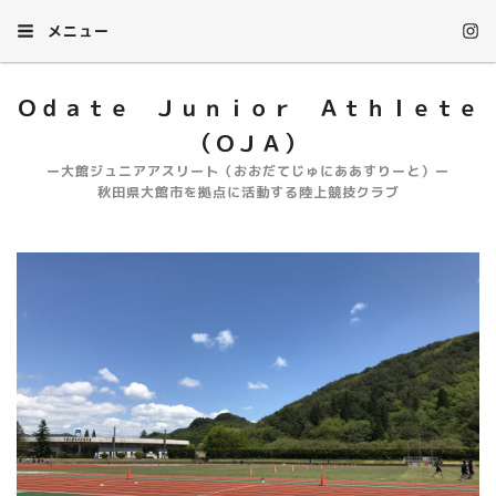
メニュー
Ｏｄａｔｅ Ｊｕｎｉｏｒ Ａｔｈｌｅｔｅ
（ＯＪＡ）
ー大館ジュニアアスリート（おおだてじゅにああすりーと）ー
秋田県大館市を拠点に活動する陸上競技クラブ